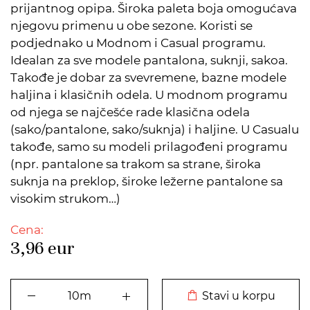
prijantnog opipa. Široka paleta boja omogućava
njegovu primenu u obe sezone. Koristi se
podjednako u Modnom i Casual programu.
Idealan za sve modele pantalona, suknji, sakoa.
Takođe je dobar za svevremene, bazne modele
haljina i klasičnih odela. U modnom programu
od njega se najčešće rade klasična odela
(sako/pantalone, sako/suknja) i haljine. U Casualu
takođe, samo su modeli prilagođeni programu
(npr. pantalone sa trakom sa strane, široka
suknja na preklop, široke ležerne pantalone sa
visokim strukom…)
Cena:
3,96
eur
DODATO U KORPU
Stavi u korpu