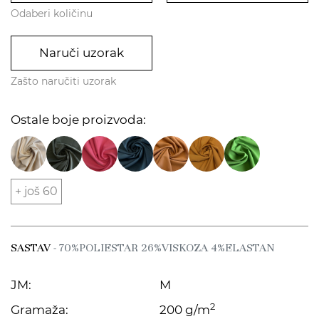
Odaberi količinu
Naruči uzorak
Zašto naručiti uzorak
Ostale boje proizvoda:
+ još 60
SASTAV
- 70%POLIESTAR 26%VISKOZA 4%ELASTAN
JM:
M
2
Gramaža:
200 g/m