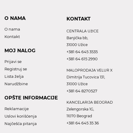
O NAMA
KONTAKT
O nama
CENTRALA UžICE
Kontakt
Banjička bb,
31000 Užice
MOJ NALOG
+381 64 645 3535
+381 64 615 2990
Prijavi se
Registruj se
MALOPRODAJA VELUR X
Lista želja
Dimitrija Tucovica 131,
Narudžbine
31000 Užice
+381 64 8270527
OPŠTE INFORMACIJE
KANCELARIJA BEOGRAD
Reklamacije
Zelengorska 1G,
Uslovi korišćenja
11070 Beograd
+381 64 645 35 36
Najčešća pitanja