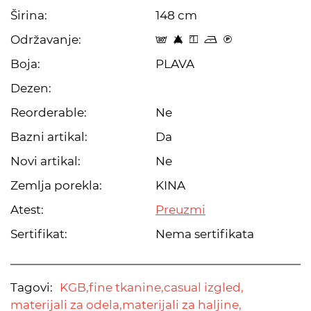
Širina:
148 cm
Održavanje:
s 8 y o C
Boja:
PLAVA
Dezen:
Reorderable:
Ne
Bazni artikal:
Da
Novi artikal:
Ne
Zemlja porekla:
KINA
Atest:
Preuzmi
Sertifikat:
Nema sertifikata
Tagovi:
KGB,
fine tkanine,
casual izgled,
materijali za odela,
materijali za haljine,