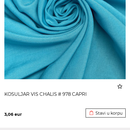
KOSULJAR VIS CHALIS # 978 CAPRI
Dodato u korpu
Stavi u korpu
3,06
eur