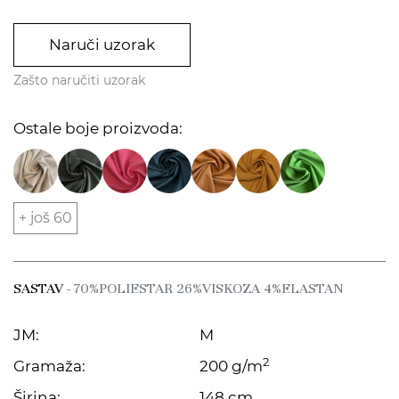
Naruči uzorak
Zašto naručiti uzorak
Ostale boje proizvoda:
+ još 60
SASTAV
- 70%POLIESTAR 26%VISKOZA 4%ELASTAN
JM:
M
2
Gramaža:
200 g/m
Širina:
148 cm