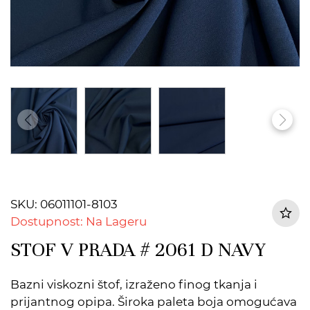
SKU: 06011101-8103
Dostupnost: Na Lageru
STOF V PRADA # 2061 D NAVY
Bazni viskozni štof, izraženo finog tkanja i
prijantnog opipa. Široka paleta boja omogućava