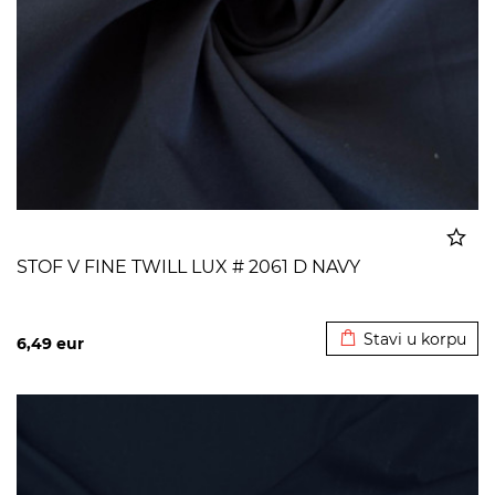
STOF V FINE TWILL LUX # 2061 D NAVY
Dodato u korpu
Stavi u korpu
6,49
eur