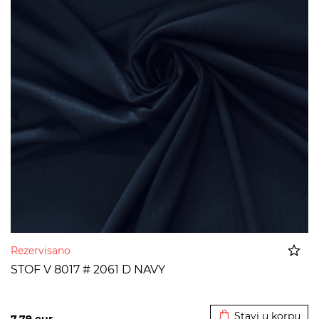
Rezervisano
STOF V 8017 # 2061 D NAVY
Dodato u korpu
Stavi u korpu