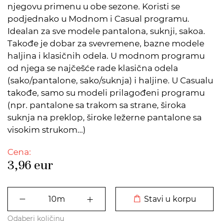
njegovu primenu u obe sezone. Koristi se
podjednako u Modnom i Casual programu.
Idealan za sve modele pantalona, suknji, sakoa.
Takođe je dobar za svevremene, bazne modele
haljina i klasičnih odela. U modnom programu
od njega se najčešće rade klasična odela
(sako/pantalone, sako/suknja) i haljine. U Casualu
takođe, samo su modeli prilagođeni programu
(npr. pantalone sa trakom sa strane, široka
suknja na preklop, široke ležerne pantalone sa
visokim strukom…)
Cena:
3,96
eur
DODATO U KORPU
Stavi u korpu
Odaberi količinu