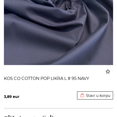
KOS CO COTTON POP LIKRA L # 95 NAVY
Dodato u korpu
Stavi u korpu
3,89
eur