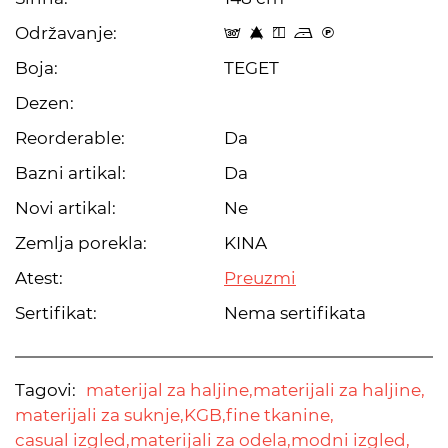
Održavanje:
s 8 y o C
Boja:
TEGET
Dezen:
Reorderable:
Da
Bazni artikal:
Da
Novi artikal:
Ne
Zemlja porekla:
KINA
Atest:
Preuzmi
Sertifikat:
Nema sertifikata
Tagovi:
materijal za haljine,
materijali za haljine,
materijali za suknje,
KGB,
fine tkanine,
casual izgled,
materijali za odela,
modni izgled,