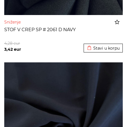
Sniženje
STOF V CREP SP # 2061 D NAVY
Dodato u korpu
4,28
eur
Stavi u korpu
3,42
eur