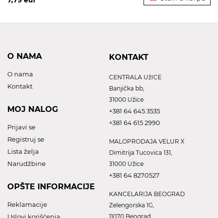
7,79
eur
O NAMA
KONTAKT
O nama
CENTRALA UžICE
Kontakt
Banjička bb,
31000 Užice
MOJ NALOG
+381 64 645 3535
+381 64 615 2990
Prijavi se
Registruj se
MALOPRODAJA VELUR X
Lista želja
Dimitrija Tucovica 131,
Narudžbine
31000 Užice
+381 64 8270527
OPŠTE INFORMACIJE
KANCELARIJA BEOGRAD
Reklamacije
Zelengorska 1G,
Uslovi korišćenja
11070 Beograd