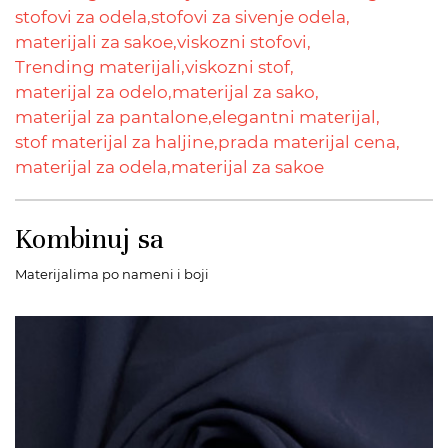
stofovi za odela,
stofovi za sivenje odela,
materijali za sakoe,
viskozni stofovi,
Trending materijali,
viskozni stof,
materijal za odelo,
materijal za sako,
materijal za pantalone,
elegantni materijal,
stof materijal za haljine,
prada materijal cena,
materijal za odela,
materijal za sakoe
Kombinuj sa
Materijalima po nameni i boji