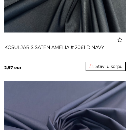
KOSULJAR S SATEN AMELIA # 2061 D NAVY
Dodato u korpu
Stavi u korpu
2,97
eur