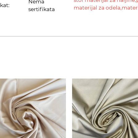
Nema
ikat:
materijal za odela,
materi
sertifikata