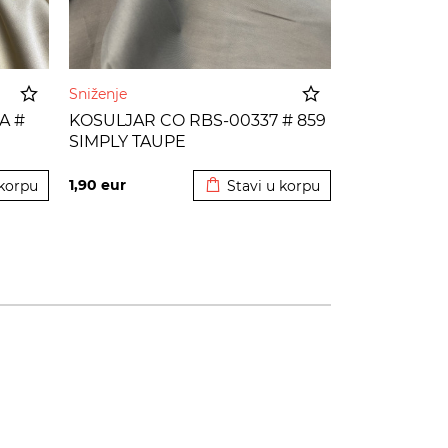
Sniženje
A #
KOSULJAR CO RBS-00337 # 859
SIMPLY TAUPE
korpu
Dodato u korpu
1,90
eur
 korpu
Stavi u korpu