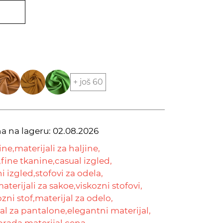
+ još 60
na na lageru:
02.08.2026
ine,
materijali za haljine,
,
fine tkanine,
casual izgled,
 izgled,
stofovi za odela,
aterijali za sakoe,
viskozni stofovi,
zni stof,
materijal za odelo,
al za pantalone,
elegantni materijal,
prada materijal cena,