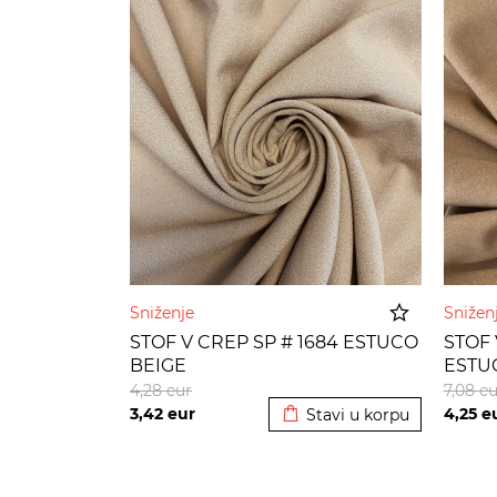
Sniženje
Sniže
STOF V CREP SP # 1684 ESTUCO
STOF 
BEIGE
ESTU
Dodato u korpu
4,28
eur
7,08
eu
3,42
eur
4,25
e
Stavi u korpu