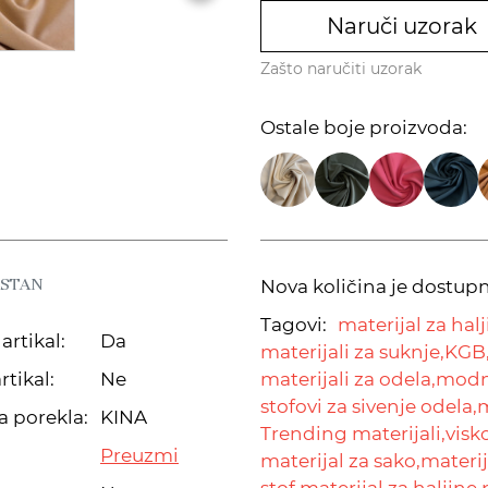
Naruči uzorak
Zašto naručiti uzorak
Ostale boje proizvoda:
ASTAN
Nova količina je dostup
Tagovi:
materijal za halj
artikal:
Da
materijali za suknje,
KGB
rtikal:
Ne
materijali za odela,
modni
stofovi za sivenje odela,
m
a porekla:
KINA
Trending materijali,
visko
Preuzmi
materijal za sako,
materij
stof materijal za haljine,