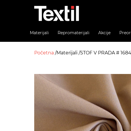
Materijali
Repromaterijali
Akcije
Preor
Početna
Materijali
STOF V PRADA # 168