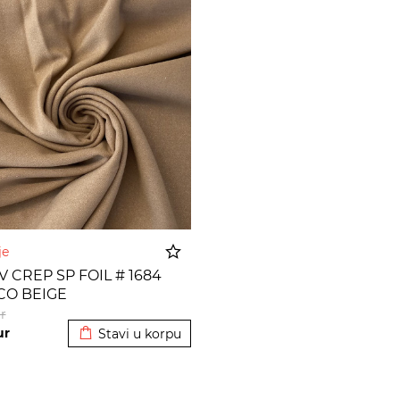
nje
V CREP SP FOIL # 1684
CO BEIGE
Dodato u korpu
r
ur
Stavi u korpu