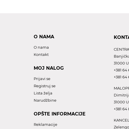
O NAMA
KONT
O nama
CENTRA
Kontakt
Banjičk
31000 U
MOJ NALOG
+381 64 
+381 64 
Prijavi se
Registruj se
MALOPR
Lista želja
Dimitrij
Narudžbine
31000 U
+381 64
OPŠTE INFORMACIJE
KANCEL
Reklamacije
Zelengo