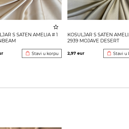
JAR S SATEN AMELIA # 1
KOSULJAR S SATEN AMELI
NBEAM
2939 MOJAVE DESERT
Dodato u korpu
Dodato u 
ur
2,97
eur
Stavi u korpu
Stavi u