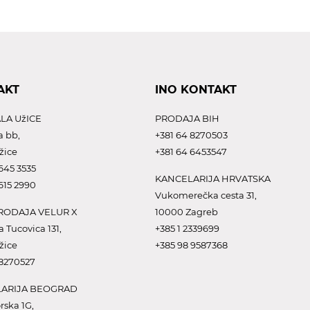
AKT
INO KONTAKT
LA UžICE
PRODAJA BIH
a bb,
+381 64 8270503
žice
+381 64 6453547
645 3535
KANCELARIJA HRVATSKA
615 2990
Vukomerečka cesta 31,
ODAJA VELUR X
10000 Zagreb
a Tucovica 131,
+385 1 2339699
žice
+385 98 9587368
 8270527
ARIJA BEOGRAD
rska 1G,