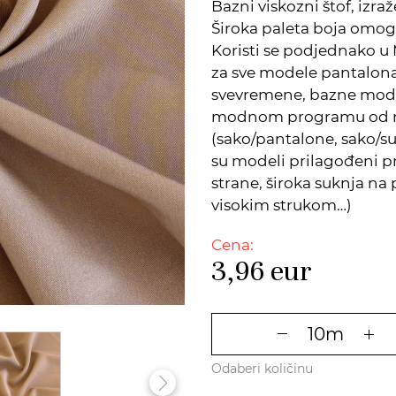
Bazni viskozni štof, izra
Široka paleta boja omo
Koristi se podjednako 
za sve modele pantalona,
svevremene, bazne modele
modnom programu od nje
(sako/pantalone, sako/su
su modeli prilagođeni p
strane, široka suknja na
visokim strukom…)
Cena:
3,96
eur
Odaberi količinu