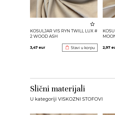
KOSULJAR VIS RYN TWILL LUX #
KOSUL
2 WOOD ASH
MOO
Dodato u korpu
3,47
eur
2,97
e
Stavi u korpu
Slični materijali
U kategoriji VISKOZNI STOFOVI