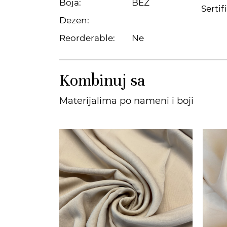
Boja:
BEŽ
Sertif
Dezen:
Reorderable:
Ne
Kombinuj sa
Materijalima po nameni i boji