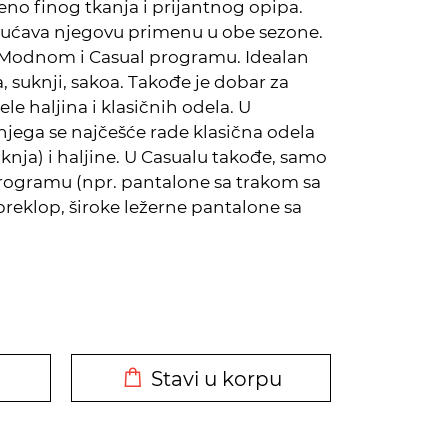
ženo finog tkanja i prijantnog opipa.
gućava njegovu primenu u obe sezone.
u Modnom i Casual programu. Idealan
 suknji, sakoa. Takođe je dobar za
 haljina i klasičnih odela. U
ga se najčešće rade klasična odela
knja) i haljine. U Casualu takođe, samo
rogramu (npr. pantalone sa trakom sa
 preklop, široke ležerne pantalone sa
DODATO U KORPU
Stavi u korpu