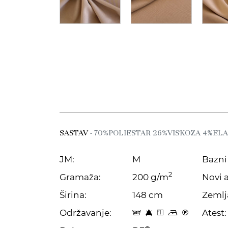
SASTAV
- 70%POLIESTAR 26%VISKOZA 4%EL
JM:
M
Bazni 
2
Gramaža:
200 g/m
Novi a
Širina:
148 cm
Zemlj
Održavanje:
Atest:
s 8 y o C