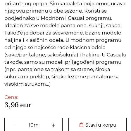
prijantnog opipa. Široka paleta boja omogućava
njegovu primenu u obe sezone. Koristi se
podjednako u Modnom i Casual programu.
Idealan za sve modele pantalona, suknji, sakoa.
Takođe je dobar za svevremene, bazne modele
haljina i klasičnih odela. U modnom programu
od njega se najčešće rade klasična odela
(sako/pantalone, sako/suknja) i haljine. U Casualu
takođe, samo su modeli prilagođeni programu
(npr. pantalone sa trakom sa strane, široka
suknja na preklop, široke ležerne pantalone sa
visokim strukom…)
Cena:
3,96
eur
DODATO U KORPU
Stavi u korpu