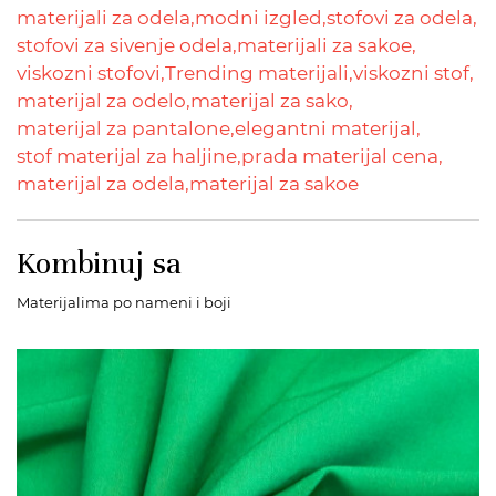
materijali za odela,
modni izgled,
stofovi za odela,
stofovi za sivenje odela,
materijali za sakoe,
viskozni stofovi,
Trending materijali,
viskozni stof,
materijal za odelo,
materijal za sako,
materijal za pantalone,
elegantni materijal,
stof materijal za haljine,
prada materijal cena,
materijal za odela,
materijal za sakoe
Kombinuj sa
Materijalima po nameni i boji