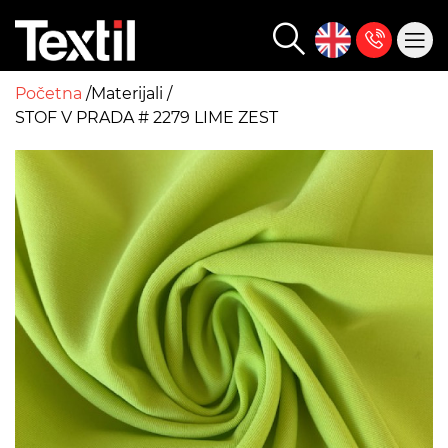
Početna
Materijali
STOF V PRADA # 2279 LIME ZEST