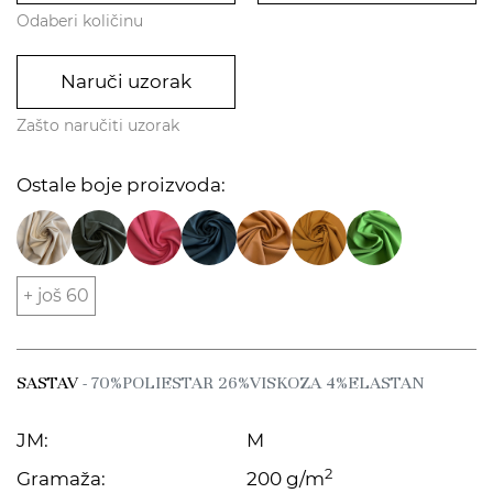
Odaberi količinu
Naruči uzorak
Zašto naručiti uzorak
Ostale boje proizvoda:
+ još 60
SASTAV
- 70%POLIESTAR 26%VISKOZA 4%ELASTAN
JM:
M
2
Gramaža:
200 g/m