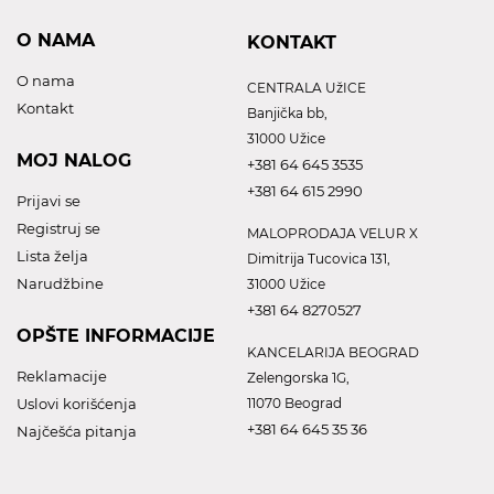
O NAMA
KONTAKT
O nama
CENTRALA UžICE
Kontakt
Banjička bb,
31000 Užice
MOJ NALOG
+381 64 645 3535
+381 64 615 2990
Prijavi se
Registruj se
MALOPRODAJA VELUR X
Lista želja
Dimitrija Tucovica 131,
Narudžbine
31000 Užice
+381 64 8270527
OPŠTE INFORMACIJE
KANCELARIJA BEOGRAD
Reklamacije
Zelengorska 1G,
Uslovi korišćenja
11070 Beograd
+381 64 645 35 36
Najčešća pitanja