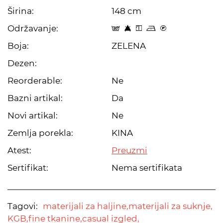
Širina:
148 cm
Održavanje:
s 8 y o C
Boja:
ZELENA
Dezen:
Reorderable:
Ne
Bazni artikal:
Da
Novi artikal:
Ne
Zemlja porekla:
KINA
Atest:
Preuzmi
Sertifikat:
Nema sertifikata
Tagovi:
materijali za haljine,
materijali za suknje,
KGB,
fine tkanine,
casual izgled,