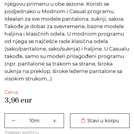
njegovu primenu u obe sezone. Koristi se
podjednako u Modnom i Casual programu.
Idealan za sve modele pantalona, suknji, sakoa.
Takođe je dobar za svevremene, bazne modele
haljina i klasičnih odela. U modnom programu
od njega se najčešće rade klasična odela
(sako/pantalone, sako/suknja) i haljine. U Casualu
takođe, samo su modeli prilagođeni programu
(npr. pantalone sa trakom sa strane, široka
suknja na preklop, široke ležerne pantalone sa
visokim strukom…)
Cena:
3,96
eur
DODATO U KORPU
Stavi u korpu
Odaberi količinu