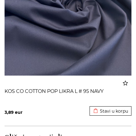
KOS CO COTTON POP LIKRA L # 95 NAVY
Dodato u korpu
Stavi u korpu
3,89
eur