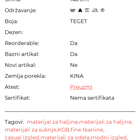
Održavanje:
s 8 y o C
Boja:
TEGET
Dezen:
Reorderable:
Da
Bazni artikal:
Da
Novi artikal:
Ne
Zemlja porekla:
KINA
Atest:
Preuzmi
Sertifikat:
Nema sertifikata
Tagovi:
materijal za haljine,
materijali za haljine,
materijali za suknje,
KGB,
fine tkanine,
casual izgled,
materijali za odela,
modni izgled,