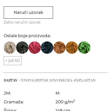
Naruči uzorak
Zašto naručiti uzorak
Ostale boje proizvoda:
+ još 60
SASTAV
- 70%POLIESTAR 26%VISKOZA 4%ELASTAN
JM:
M
2
Gramaža:
200 g/m
Širina:
148 cm