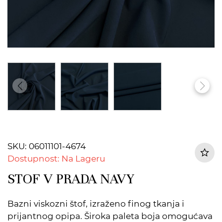
SKU: 06011101-4674
Dostupnost: Na Lageru
STOF V PRADA NAVY
Bazni viskozni štof, izraženo finog tkanja i
prijantnog opipa. Široka paleta boja omogućava