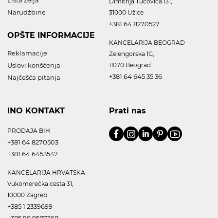
Lista želja
Dimitrija Tucovica 131,
Narudžbine
31000 Užice
+381 64 8270527
OPŠTE INFORMACIJE
KANCELARIJA BEOGRAD
Reklamacije
Zelengorska 1G,
Uslovi korišćenja
11070 Beograd
+381 64 645 35 36
Najčešća pitanja
INO KONTAKT
Prati nas
PRODAJA BIH
+381 64 8270503
+381 64 6453547
KANCELARIJA HRVATSKA
Vukomerečka cesta 31,
10000 Zagreb
+385 1 2339699