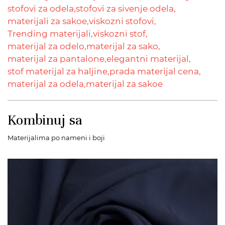
stofovi za odela,
stofovi za sivenje odela,
materijali za sakoe,
viskozni stofovi,
Trending materijali,
viskozni stof,
materijal za odelo,
materijal za sako,
materijal za pantalone,
elegantni materijal,
stof materijal za haljine,
prada materijal cena,
materijal za odela,
materijal za sakoe
Kombinuj sa
Materijalima po nameni i boji