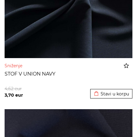
Sniženje
STOF V UNION NAVY
Dodato u korpu
4,62
eur
Stavi u korpu
3,70
eur