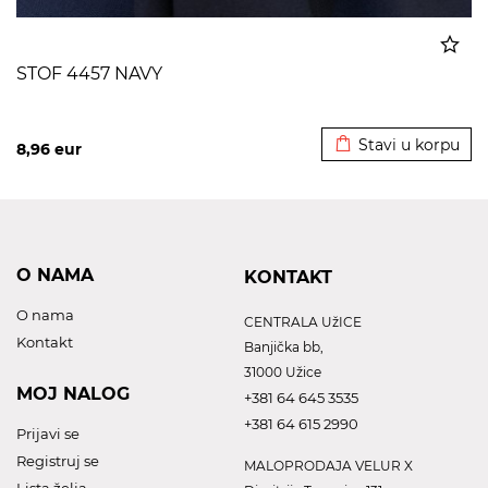
STOF 4457 NAVY
Dodato u korpu
Stavi u korpu
8,96
eur
O NAMA
KONTAKT
O nama
CENTRALA UžICE
Kontakt
Banjička bb,
31000 Užice
MOJ NALOG
+381 64 645 3535
+381 64 615 2990
Prijavi se
Registruj se
MALOPRODAJA VELUR X