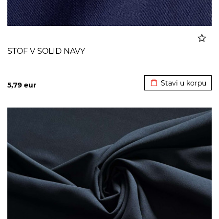
STOF V SOLID NAVY
Dodato u korpu
Stavi u korpu
5,79
eur