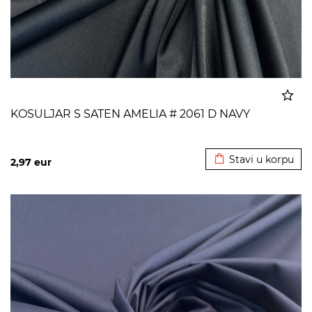
KOSULJAR S SATEN AMELIA # 2061 D NAVY
Dodato u korpu
Stavi u korpu
2,97
eur