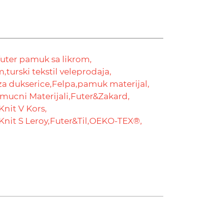
futer pamuk sa likrom,
m,
turski tekstil veleprodaja,
za dukserice,
Felpa,
pamuk materijal,
mucni Materijali,
Futer&Zakard,
Knit V Kors,
Knit S Leroy,
Futer&Til,
OEKO-TEX®,