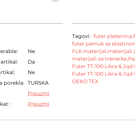
Tagovi:
futer pletenina,
futer pamuk sa elastino
erable:
Ne
FLK materijal,
materijali 
materijali ze trenerke,
Pa
artikal:
Da
Futer TT-100 Likra & Jqd 
rtikal:
Ne
Futer TT-100 Likra & Jqd 
OEKO TEX
a porekla:
TURSKA
Preuzmi
kat :
Preuzmi