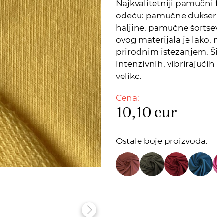
Najkvalitetniji pamučni 
odeću: pamučne dukseri
haljine, pamučne šortsev
ovog materijala je lako, 
prirodnim istezanjem. Š
intenzivnih, vibrirajućih
veliko.
Cena:
10,10
eur
Ostale boje proizvoda: