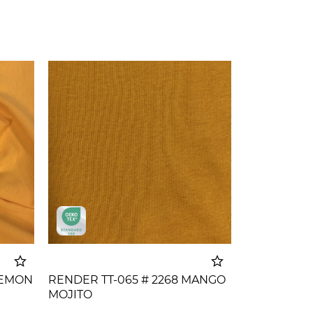
 LEMON
RENDER TT-065 # 2268 MANGO
MOJITO
korpu
Dodato u korpu