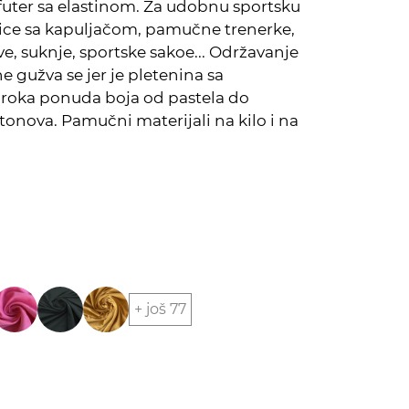
futer sa elastinom. Za udobnu sportsku
ce sa kapuljačom, pamučne trenerke,
e, suknje, sportske sakoe... Održavanje
ne gužva se jer je pletenina sa
iroka ponuda boja od pastela do
 tonova. Pamučni materijali na kilo i na
+ još 77