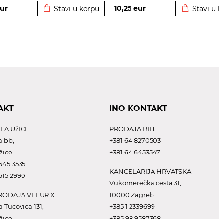
ur
10,25
eur
Stavi u korpu
Stavi u
AKT
INO KONTAKT
LA UžICE
PRODAJA BIH
a bb,
+381 64 8270503
žice
+381 64 6453547
645 3535
KANCELARIJA HRVATSKA
615 2990
Vukomerečka cesta 31,
ODAJA VELUR X
10000 Zagreb
a Tucovica 131,
+385 1 2339699
žice
+385 98 9587368