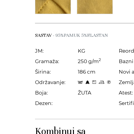
SASTAV
- 95%PAMUK 5%ELASTAN
JM:
KG
Reord
2
Gramaža:
250 g/m
Bazni 
Širina:
186 cm
Novi a
Održavanje:
Zemlj
t 8 Z p C
Boja:
ŽUTA
Atest:
Dezen:
Sertifi
Kombinuj sa