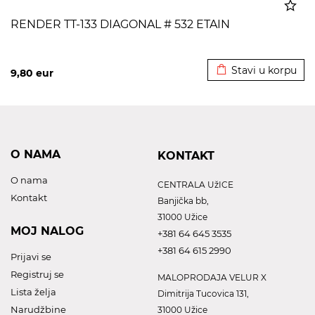
RENDER TT-133 DIAGONAL # 532 ETAIN
Dodato u korpu
Stavi u korpu
9,80
eur
O NAMA
KONTAKT
O nama
CENTRALA UžICE
Kontakt
Banjička bb,
31000 Užice
MOJ NALOG
+381 64 645 3535
+381 64 615 2990
Prijavi se
Registruj se
MALOPRODAJA VELUR X
Lista želja
Dimitrija Tucovica 131,
Narudžbine
31000 Užice