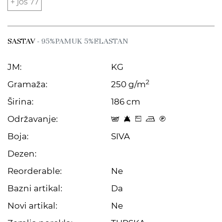
+ još 77
SASTAV
- 95%PAMUK 5%ELASTAN
JM:
KG
2
Gramaža:
250 g/m
Širina:
186 cm
Održavanje:
t 8 Z p C
Boja:
SIVA
Dezen:
Reorderable:
Ne
Bazni artikal:
Da
Novi artikal:
Ne