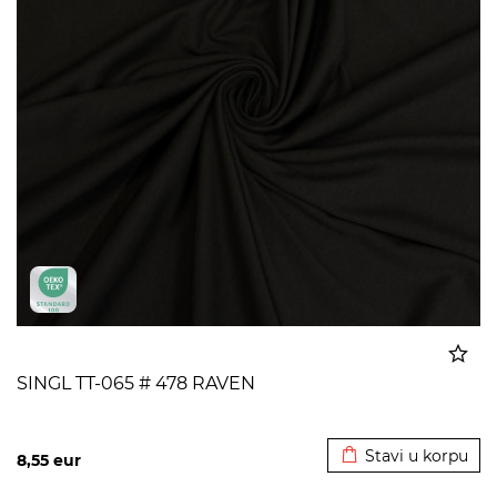
SINGL TT-065 # 478 RAVEN
Dodato u korpu
Stavi u korpu
8,55
eur