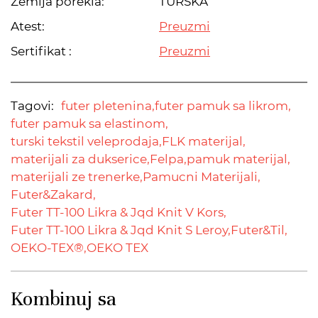
Zemlja porekla:
TURSKA
Atest:
Preuzmi
Sertifikat :
Preuzmi
Tagovi:
futer pletenina,
futer pamuk sa likrom,
futer pamuk sa elastinom,
turski tekstil veleprodaja,
FLK materijal,
materijali za dukserice,
Felpa,
pamuk materijal,
materijali ze trenerke,
Pamucni Materijali,
Futer&Zakard,
Futer TT-100 Likra & Jqd Knit V Kors,
Futer TT-100 Likra & Jqd Knit S Leroy,
Futer&Til,
OEKO-TEX®,
OEKO TEX
Kombinuj sa