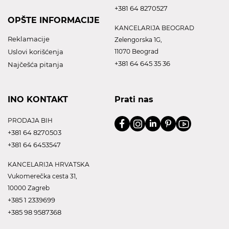
+381 64 8270527
OPŠTE INFORMACIJE
KANCELARIJA BEOGRAD
Reklamacije
Zelengorska 1G,
Uslovi korišćenja
11070 Beograd
+381 64 645 35 36
Najčešća pitanja
INO KONTAKT
Prati nas
PRODAJA BIH
+381 64 8270503
+381 64 6453547
KANCELARIJA HRVATSKA
Vukomerečka cesta 31,
10000 Zagreb
+385 1 2339699
+385 98 9587368