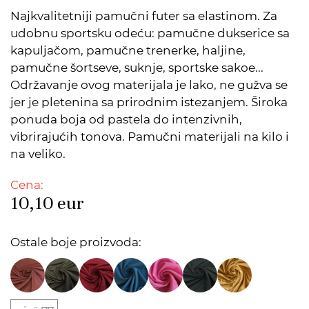
Najkvalitetniji pamučni futer sa elastinom. Za
udobnu sportsku odeću: pamučne dukserice sa
kapuljačom, pamučne trenerke, haljine,
pamučne šortseve, suknje, sportske sakoe...
Održavanje ovog materijala je lako, ne gužva se
jer je pletenina sa prirodnim istezanjem. Široka
ponuda boja od pastela do intenzivnih,
vibrirajućih tonova. Pamučni materijali na kilo i
na veliko.
Cena:
10,10
eur
Ostale boje proizvoda: