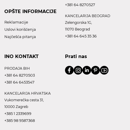
+381 64 8270527
OPŠTE INFORMACIJE
KANCELARIJA BEOGRAD
Reklamacije
Zelengorska 1G,
Uslovi korišćenja
11070 Beograd
+381 64 645 35 36
Najčešća pitanja
INO KONTAKT
Prati nas
PRODAJA BIH
+381 64 8270503
+381 64 6453547
KANCELARIJA HRVATSKA
Vukomerečka cesta 31,
10000 Zagreb
+385 1 2339699
+385 98 9587368