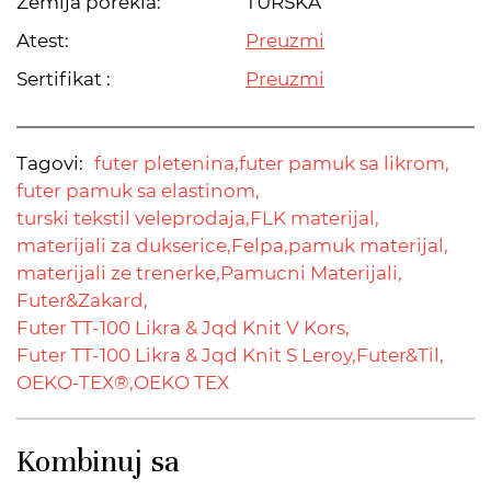
Zemlja porekla:
TURSKA
Atest:
Preuzmi
Sertifikat :
Preuzmi
Tagovi:
futer pletenina,
futer pamuk sa likrom,
futer pamuk sa elastinom,
turski tekstil veleprodaja,
FLK materijal,
materijali za dukserice,
Felpa,
pamuk materijal,
materijali ze trenerke,
Pamucni Materijali,
Futer&Zakard,
Futer TT-100 Likra & Jqd Knit V Kors,
Futer TT-100 Likra & Jqd Knit S Leroy,
Futer&Til,
OEKO-TEX®,
OEKO TEX
Kombinuj sa