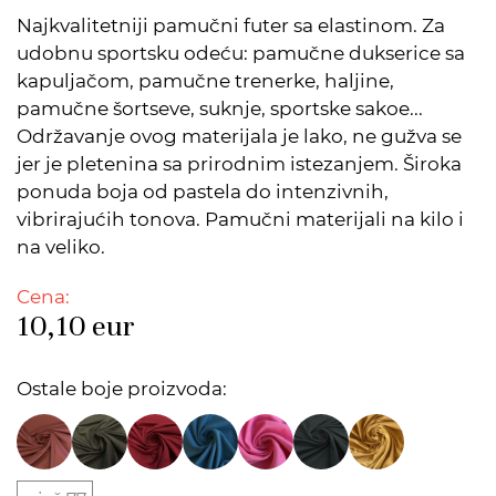
Najkvalitetniji pamučni futer sa elastinom. Za
udobnu sportsku odeću: pamučne dukserice sa
kapuljačom, pamučne trenerke, haljine,
pamučne šortseve, suknje, sportske sakoe...
Održavanje ovog materijala je lako, ne gužva se
jer je pletenina sa prirodnim istezanjem. Široka
ponuda boja od pastela do intenzivnih,
vibrirajućih tonova. Pamučni materijali na kilo i
na veliko.
Cena:
10,10
eur
Ostale boje proizvoda: