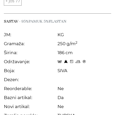
+ još 77
SASTAV
- 95%PAMUK 5%ELASTAN
JM:
KG
2
Gramaža:
250 g/m
Širina:
186 cm
Održavanje:
t 8 Z p C
Boja:
SIVA
Dezen:
Reorderable:
Ne
Bazni artikal:
Da
Novi artikal:
Ne