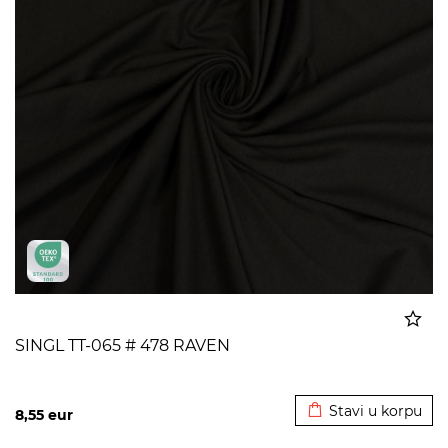
SINGL TT-065 # 478 RAVEN
Dodato u korpu
Stavi u korpu
8,55
eur