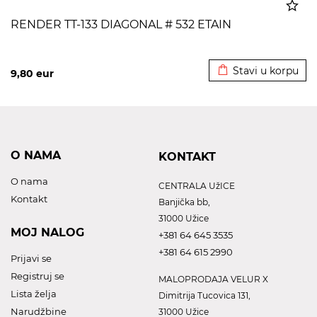
RENDER TT-133 DIAGONAL # 532 ETAIN
Dodato u korpu
Stavi u korpu
9,80
eur
O NAMA
KONTAKT
O nama
CENTRALA UžICE
Kontakt
Banjička bb,
31000 Užice
MOJ NALOG
+381 64 645 3535
+381 64 615 2990
Prijavi se
Registruj se
MALOPRODAJA VELUR X
Lista želja
Dimitrija Tucovica 131,
Narudžbine
31000 Užice