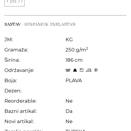
+ još 77
SASTAV
- 95%PAMUK 5%ELASTAN
JM:
KG
2
Gramaža:
250 g/m
Širina:
186 cm
Održavanje:
t 8 Z p C
Boja:
PLAVA
Dezen:
Reorderable:
Ne
Bazni artikal:
Da
Novi artikal:
Ne