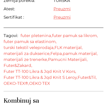
Zemlja porekla:
TURSKA
Atest:
Preuzmi
Sertifikat :
Preuzmi
Tagovi:
futer pletenina,
futer pamuk sa likrom,
futer pamuk sa elastinom,
turski tekstil veleprodaja,
FLK materijal,
materijali za dukserice,
Felpa,
pamuk materijal,
materijali ze trenerke,
Pamucni Materijali,
Futer&Zakard,
Futer TT-100 Likra & Jqd Knit V Kors,
Futer TT-100 Likra & Jqd Knit S Leroy,
Futer&Til,
OEKO-TEX®,
OEKO TEX
Kombinuj sa