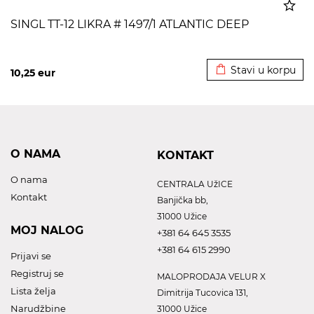
SINGL TT-12 LIKRA # 1497/1 ATLANTIC DEEP
Dodato u korpu
Stavi u korpu
10,25
eur
O NAMA
KONTAKT
O nama
CENTRALA UžICE
Kontakt
Banjička bb,
31000 Užice
MOJ NALOG
+381 64 645 3535
+381 64 615 2990
Prijavi se
Registruj se
MALOPRODAJA VELUR X
Lista želja
Dimitrija Tucovica 131,
Narudžbine
31000 Užice