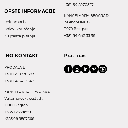
+381 64 8270527
OPŠTE INFORMACIJE
KANCELARIJA BEOGRAD
Reklamacije
Zelengorska 1G,
Uslovi korišćenja
11070 Beograd
+381 64 645 35 36
Najčešća pitanja
INO KONTAKT
Prati nas
PRODAJA BIH
+381 64 8270503
+381 64 6453547
KANCELARIJA HRVATSKA
Vukomerečka cesta 31,
10000 Zagreb
+385 1 2339699
+385 98 9587368