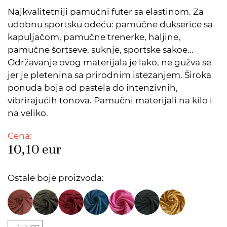
Najkvalitetniji pamučni futer sa elastinom. Za
udobnu sportsku odeću: pamučne dukserice sa
kapuljačom, pamučne trenerke, haljine,
pamučne šortseve, suknje, sportske sakoe...
Održavanje ovog materijala je lako, ne gužva se
jer je pletenina sa prirodnim istezanjem. Široka
ponuda boja od pastela do intenzivnih,
vibrirajućih tonova. Pamučni materijali na kilo i
na veliko.
Cena:
10,10
eur
Ostale boje proizvoda: