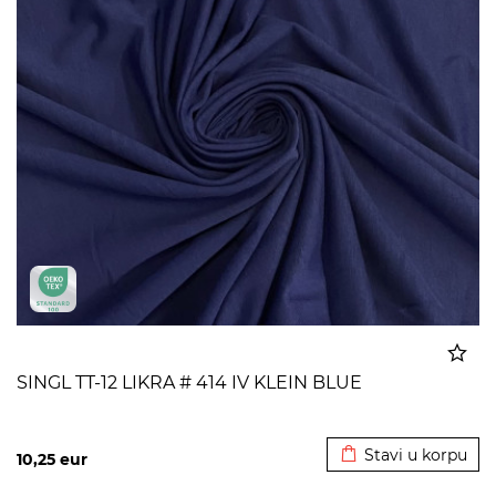
SINGL TT-12 LIKRA # 414 IV KLEIN BLUE
Dodato u korpu
Stavi u korpu
10,25
eur