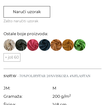
Naruči uzorak
Zašto naručiti uzorak
Ostale boje proizvoda:
+ još 60
SASTAV
- 70%POLIESTAR 26%VISKOZA 4%ELASTAN
JM:
M
2
Gramaža:
200 g/m
Širina:
148 cm