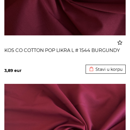
KOS CO COTTON POP LIKRA L # 1544 BURGUNDY
Dodato u korpu
Stavi u korpu
3,89
eur