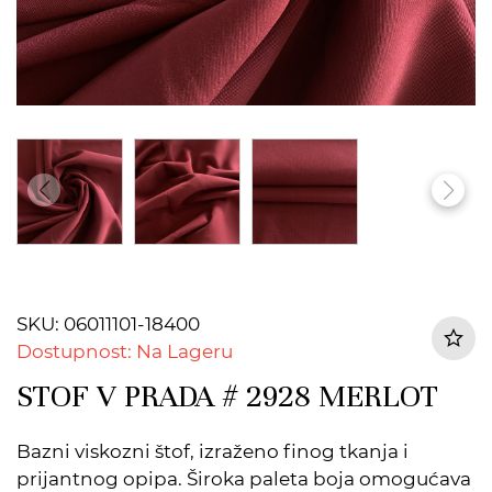
SKU: 06011101-18400
Dostupnost: Na Lageru
STOF V PRADA # 2928 MERLOT
Bazni viskozni štof, izraženo finog tkanja i
prijantnog opipa. Široka paleta boja omogućava