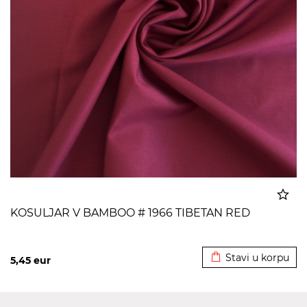
KOSULJAR V BAMBOO # 1966 TIBETAN RED
Dodato u korpu
Stavi u korpu
5,45
eur