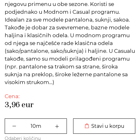
njegovu primenu u obe sezone. Koristi se
podjednako u Modnom i Casual programu.
Idealan za sve modele pantalona, suknji, sakoa.
Takođe je dobar za svevremene, bazne modele
haljina i klasičnih odela. U modnom programu
od njega se najčešće rade klasična odela
(sako/pantalone, sako/suknja) i haljine. U Casualu
takođe, samo su modeli prilagođeni programu
(npr. pantalone sa trakom sa strane, široka
suknja na preklop, široke ležerne pantalone sa
visokim strukom…)
Cena:
3,96
eur
DODATO U KORPU
Stavi u korpu
Odaberi količinu