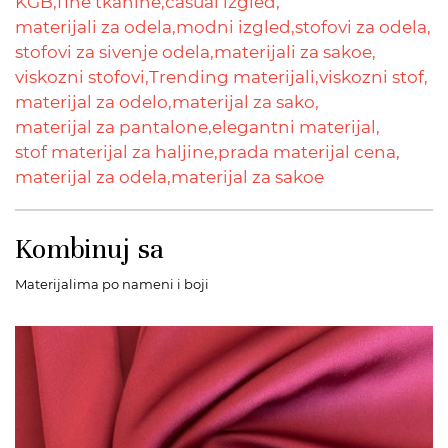
KGB,
fine tkanine,
casual izgled,
materijali za odela,
modni izgled,
stofovi za odela,
stofovi za sivenje odela,
materijali za sakoe,
viskozni stofovi,
Trending materijali,
viskozni stof,
materijal za odelo,
materijal za sako,
materijal za pantalone,
elegantni materijal,
stof materijal za haljine,
prada materijal cena,
materijal za odela,
materijal za sakoe
Kombinuj sa
Materijalima po nameni i boji