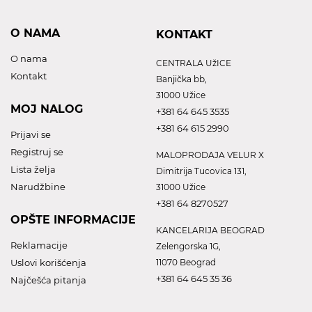
O NAMA
KONTAKT
O nama
CENTRALA UžICE
Kontakt
Banjička bb,
31000 Užice
MOJ NALOG
+381 64 645 3535
+381 64 615 2990
Prijavi se
Registruj se
MALOPRODAJA VELUR X
Lista želja
Dimitrija Tucovica 131,
Narudžbine
31000 Užice
+381 64 8270527
OPŠTE INFORMACIJE
KANCELARIJA BEOGRAD
Reklamacije
Zelengorska 1G,
Uslovi korišćenja
11070 Beograd
+381 64 645 35 36
Najčešća pitanja