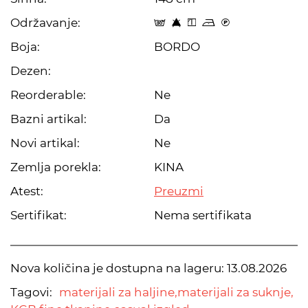
Održavanje:
s 8 y o C
Boja:
BORDO
Dezen:
Reorderable:
Ne
Bazni artikal:
Da
Novi artikal:
Ne
Zemlja porekla:
KINA
Atest:
Preuzmi
Sertifikat:
Nema sertifikata
Nova količina je dostupna na lageru:
13.08.2026
Tagovi:
materijali za haljine,
materijali za suknje,