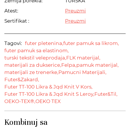
Zemlja porekla:
TURSKA
Atest:
Preuzmi
Sertifikat :
Preuzmi
Tagovi:
futer pletenina,
futer pamuk sa likrom,
futer pamuk sa elastinom,
turski tekstil veleprodaja,
FLK materijal,
materijali za dukserice,
Felpa,
pamuk materijal,
materijali ze trenerke,
Pamucni Materijali,
Futer&Zakard,
Futer TT-100 Likra & Jqd Knit V Kors,
Futer TT-100 Likra & Jqd Knit S Leroy,
Futer&Til,
OEKO-TEX®,
OEKO TEX
Kombinuj sa