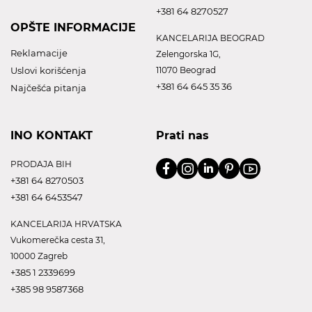
+381 64 8270527
OPŠTE INFORMACIJE
KANCELARIJA BEOGRAD
Reklamacije
Zelengorska 1G,
Uslovi korišćenja
11070 Beograd
+381 64 645 35 36
Najčešća pitanja
INO KONTAKT
Prati nas
PRODAJA BIH
+381 64 8270503
+381 64 6453547
KANCELARIJA HRVATSKA
Vukomerečka cesta 31,
10000 Zagreb
+385 1 2339699
+385 98 9587368