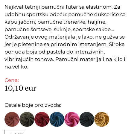
Najkvalitetniji pamučni futer sa elastinom. Za
udobnu sportsku odeću: pamučne dukserice sa
kapuljačom, pamučne trenerke, haljine,
pamučne šortseve, suknje, sportske sakoe...
Održavanje ovog materijala je lako, ne gužva se
jer je pletenina sa prirodnim istezanjem. Široka
ponuda boja od pastela do intenzivnih,
vibrirajućih tonova. Pamučni materijali na kilo i
na veliko.
Cena:
10,10
eur
Ostale boje proizvoda: