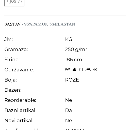
+ još 77
SASTAV
- 95%PAMUK 5%ELASTAN
JM:
KG
2
Gramaža:
250 g/m
Širina:
186 cm
Održavanje:
t 8 Z p C
Boja:
ROZE
Dezen:
Reorderable:
Ne
Bazni artikal:
Da
Novi artikal:
Ne