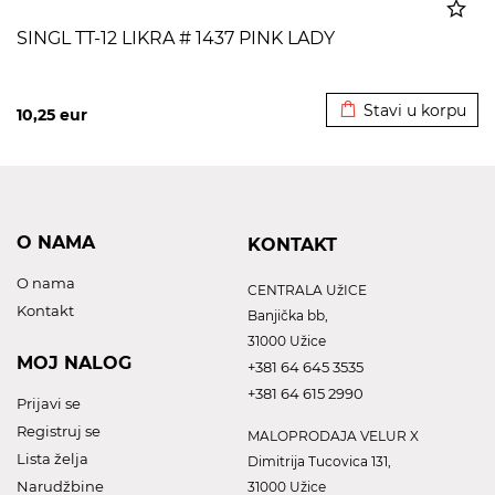
SINGL TT-12 LIKRA # 1437 PINK LADY
Dodato u korpu
Stavi u korpu
10,25
eur
O NAMA
KONTAKT
O nama
CENTRALA UžICE
Kontakt
Banjička bb,
31000 Užice
MOJ NALOG
+381 64 645 3535
+381 64 615 2990
Prijavi se
Registruj se
MALOPRODAJA VELUR X
Lista želja
Dimitrija Tucovica 131,
Narudžbine
31000 Užice