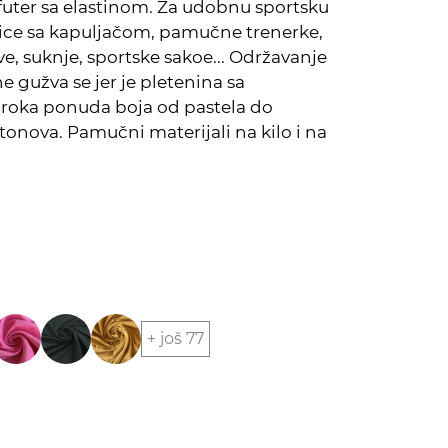
futer sa elastinom. Za udobnu sportsku
ce sa kapuljačom, pamučne trenerke,
e, suknje, sportske sakoe... Održavanje
ne gužva se jer je pletenina sa
iroka ponuda boja od pastela do
 tonova. Pamučni materijali na kilo i na
+ još 77