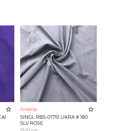
Sniženje
CAI
SINGL RBS-01751 LIKRA # 180
SLV ROSE
korpu
Dodato u korpu
19,97
eur