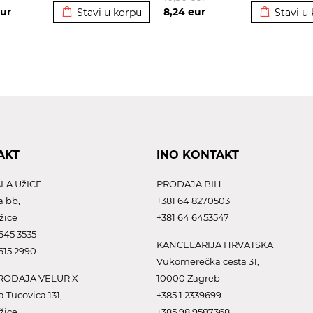
ur
8,24
eur
Stavi u korpu
Stavi u
AKT
INO KONTAKT
LA UžICE
PRODAJA BIH
a bb,
+381 64 8270503
žice
+381 64 6453547
645 3535
KANCELARIJA HRVATSKA
615 2990
Vukomerečka cesta 31,
ODAJA VELUR X
10000 Zagreb
a Tucovica 131,
+385 1 2339699
žice
+385 98 9587368