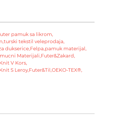
futer pamuk sa likrom,
m,
turski tekstil veleprodaja,
za dukserice,
Felpa,
pamuk materijal,
mucni Materijali,
Futer&Zakard,
Knit V Kors,
Knit S Leroy,
Futer&Til,
OEKO-TEX®,