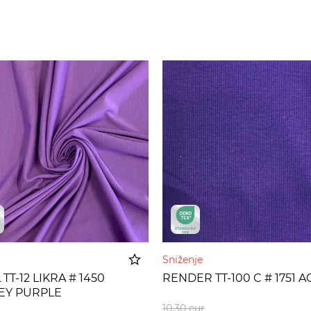
Sniženje
 TT-12 LIKRA # 1450
RENDER TT-100 C # 1751 A
LEY PURPLE
Dodato u korpu
Dodato u 
10,30
eur