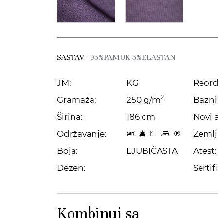
SASTAV
- 95%PAMUK 5%ELASTAN
JM:
KG
Reord
2
Gramaža:
250 g/m
Bazni 
Širina:
186 cm
Novi a
Održavanje:
Zemlj
t 8 Z p C
Boja:
LJUBIČASTA
Atest:
Dezen:
Sertifi
Kombinuj sa