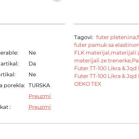
Tagovi:
futer pletenina,
futer pamuk sa elastino
erable:
Ne
FLK materijal,
materijali 
materijali ze trenerke,
Pa
artikal:
Da
Futer TT-100 Likra & Jqd 
rtikal:
Ne
Futer TT-100 Likra & Jqd 
OEKO TEX
a porekla:
TURSKA
Preuzmi
kat :
Preuzmi