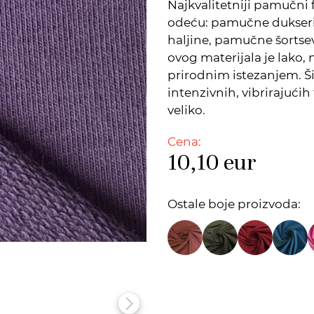
Najkvalitetniji pamučni 
odeću: pamučne dukseri
haljine, pamučne šortsev
ovog materijala je lako, 
prirodnim istezanjem. Š
intenzivnih, vibrirajućih
veliko.
Cena:
10,10
eur
Ostale boje proizvoda: