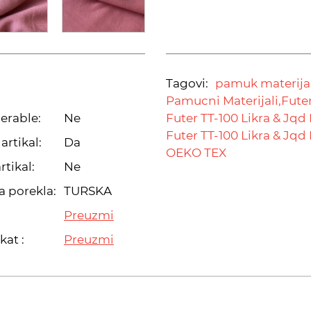
Tagovi:
pamuk materijal
Pamucni Materijali,
Fute
erable:
Ne
Futer TT-100 Likra & Jqd 
Futer TT-100 Likra & Jqd 
artikal:
Da
OEKO TEX
rtikal:
Ne
a porekla:
TURSKA
Preuzmi
kat :
Preuzmi