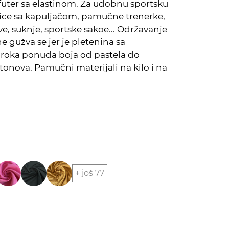
futer sa elastinom. Za udobnu sportsku
ce sa kapuljačom, pamučne trenerke,
e, suknje, sportske sakoe... Održavanje
ne gužva se jer je pletenina sa
iroka ponuda boja od pastela do
 tonova. Pamučni materijali na kilo i na
+ još 77