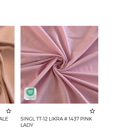
PALE
SINGL TT-12 LIKRA # 1437 PINK
LADY
korpu
Dodato u korpu