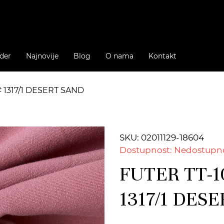
der
Najnovije
Blog
O nama
Kontakt
# 1317/1 DESERT SAND
SKU: 02011129-18604
Dostupnost: Nedostupn
FUTER TT-1
1317/1 DES