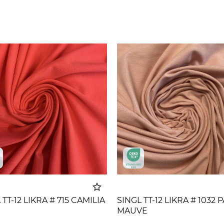
 TT-12 LIKRA # 715 CAMILIA
SINGL TT-12 LIKRA # 1032 
MAUVE
Dodato u korpu
Dodato u 