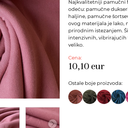
Najkvalitetniji pamučni 
odeću: pamučne dukseri
haljine, pamučne šortsev
ovog materijala je lako, 
prirodnim istezanjem. Š
intenzivnih, vibrirajućih
veliko.
Cena:
10,10
eur
Ostale boje proizvoda: