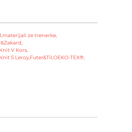
,
materijali ze trenerke,
r&Zakard,
Knit V Kors,
Knit S Leroy,
Futer&Til,
OEKO-TEX®,