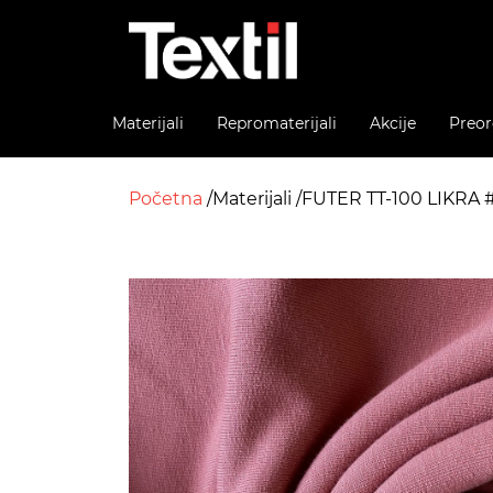
Materijali
Repromaterijali
Akcije
Preor
Početna
Materijali
FUTER TT-100 LIKRA 