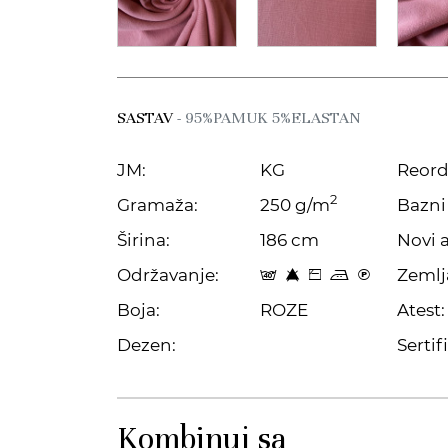
SASTAV
- 95%PAMUK 5%ELASTAN
JM:
KG
Reord
2
Gramaža:
250 g/m
Bazni 
Širina:
186 cm
Novi a
Održavanje:
Zemlj
t 8 Z p C
Boja:
ROZE
Atest:
Dezen:
Sertifi
Kombinuj sa