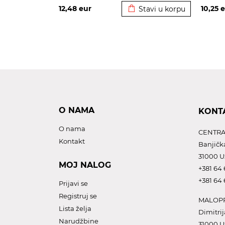
12,48
eur
10,25
e
Stavi u korpu
O NAMA
KONT
O nama
CENTRA
Kontakt
Banjičk
31000 U
MOJ NALOG
+381 64 
+381 64 
Prijavi se
Registruj se
MALOPR
Lista želja
Dimitrij
Narudžbine
31000 U