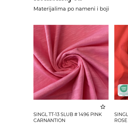
Materijalima po nameni i boji
SINGL TT-13 SLUB # 1496 PINK
SINGL
CARNANTION
ROSE
Dodato u korpu