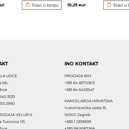
ur
10,25
eur
Stavi u korpu
Stavi u
AKT
INO KONTAKT
LA UžICE
PRODAJA BIH
a bb,
+381 64 8270503
žice
+381 64 6453547
645 3535
KANCELARIJA HRVATSKA
615 2990
Vukomerečka cesta 31,
ODAJA VELUR X
10000 Zagreb
a Tucovica 131,
+385 1 2339699
žice
+385 98 9587368