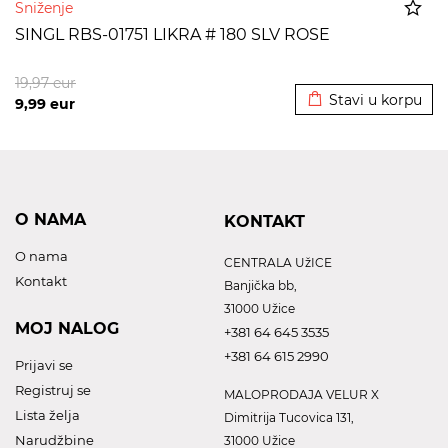
Sniženje
SINGL RBS-01751 LIKRA # 180 SLV ROSE
Dodato u korpu
19,97
eur
Stavi u korpu
9,99
eur
O NAMA
KONTAKT
O nama
CENTRALA UžICE
Kontakt
Banjička bb,
31000 Užice
MOJ NALOG
+381 64 645 3535
+381 64 615 2990
Prijavi se
Registruj se
MALOPRODAJA VELUR X
Lista želja
Dimitrija Tucovica 131,
Narudžbine
31000 Užice