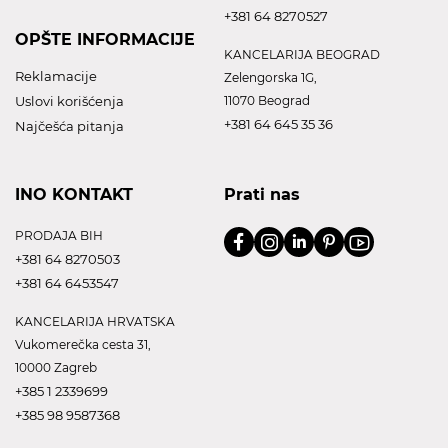
+381 64 8270527
OPŠTE INFORMACIJE
KANCELARIJA BEOGRAD
Reklamacije
Zelengorska 1G,
Uslovi korišćenja
11070 Beograd
+381 64 645 35 36
Najčešća pitanja
INO KONTAKT
Prati nas
PRODAJA BIH
+381 64 8270503
+381 64 6453547
KANCELARIJA HRVATSKA
Vukomerečka cesta 31,
10000 Zagreb
+385 1 2339699
+385 98 9587368