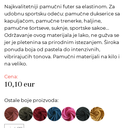
Najkvalitetniji pamučni futer sa elastinom. Za
udobnu sportsku odeću: pamučne dukserice sa
kapuljačom, pamučne trenerke, haljine,
pamučne šortseve, suknje, sportske sakoe...
Održavanje ovog materijala je lako, ne gužva se
jer je pletenina sa prirodnim istezanjem. Široka
ponuda boja od pastela do intenzivnih,
vibrirajućih tonova. Pamučni materijali na kilo i
na veliko.
Cena:
10,10
eur
Ostale boje proizvoda: