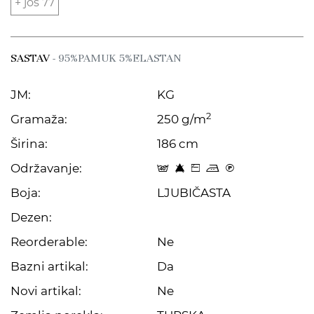
+ još 77
SASTAV
- 95%PAMUK 5%ELASTAN
JM:
KG
2
Gramaža:
250 g/m
Širina:
186 cm
Održavanje:
t 8 Z p C
Boja:
LJUBIČASTA
Dezen:
Reorderable:
Ne
Bazni artikal:
Da
Novi artikal:
Ne