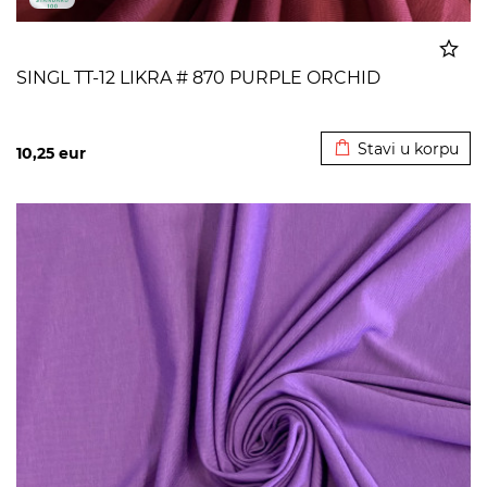
SINGL TT-12 LIKRA # 870 PURPLE ORCHID
Dodato u korpu
Stavi u korpu
10,25
eur