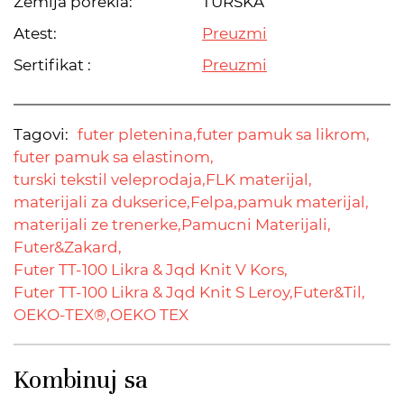
Zemlja porekla:
TURSKA
Atest:
Preuzmi
Sertifikat :
Preuzmi
Tagovi:
futer pletenina,
futer pamuk sa likrom,
futer pamuk sa elastinom,
turski tekstil veleprodaja,
FLK materijal,
materijali za dukserice,
Felpa,
pamuk materijal,
materijali ze trenerke,
Pamucni Materijali,
Futer&Zakard,
Futer TT-100 Likra & Jqd Knit V Kors,
Futer TT-100 Likra & Jqd Knit S Leroy,
Futer&Til,
OEKO-TEX®,
OEKO TEX
Kombinuj sa