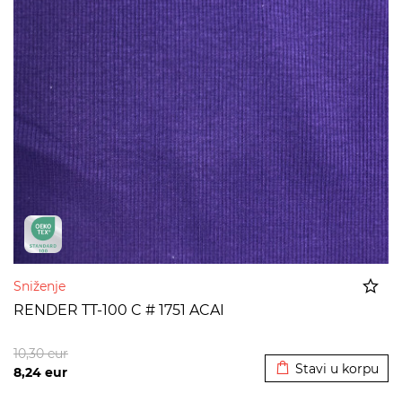
Sniženje
RENDER TT-100 C # 1751 ACAI
Dodato u korpu
10,30
eur
Stavi u korpu
8,24
eur