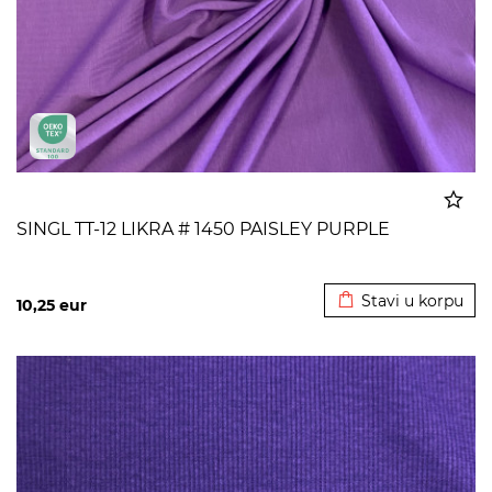
SINGL TT-12 LIKRA # 1450 PAISLEY PURPLE
Dodato u korpu
Stavi u korpu
10,25
eur