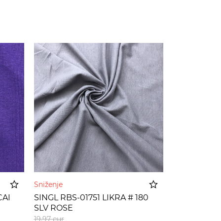
Sniženje
CAI
SINGL RBS-01751 LIKRA # 180
SLV ROSE
korpu
Dodato u korpu
19,97
eur