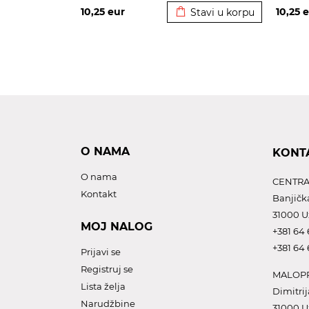
10,25
eur
10,25
e
Stavi u korpu
O NAMA
KONT
O nama
CENTRA
Kontakt
Banjičk
31000 U
MOJ NALOG
+381 64 
+381 64 
Prijavi se
Registruj se
MALOPR
Lista želja
Dimitrij
Narudžbine
31000 U