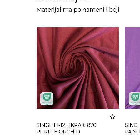
Materijalima po nameni i boji
SINGL TT-12 LIKRA # 870
SINGL
PURPLE ORCHID
PAIS
Dodato u korpu