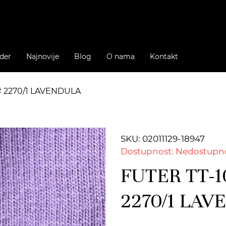
der
Najnovije
Blog
O nama
Kontakt
# 2270/1 LAVENDULA
SKU: 02011129-18947
Dostupnost: Nedostupn
FUTER TT-1
2270/1 LA