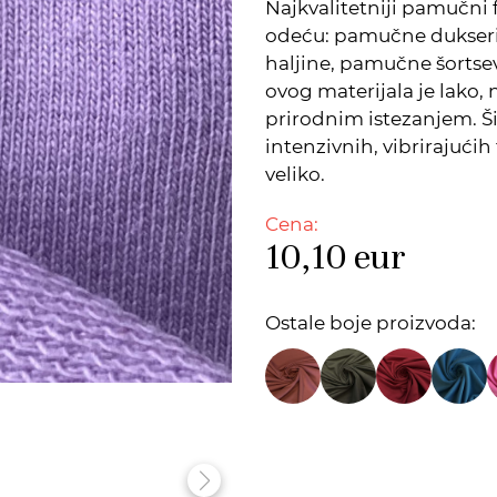
Najkvalitetniji pamučni 
odeću: pamučne dukseri
haljine, pamučne šortsev
ovog materijala je lako, 
prirodnim istezanjem. Š
intenzivnih, vibrirajućih
veliko.
Cena:
10,10
eur
Ostale boje proizvoda: