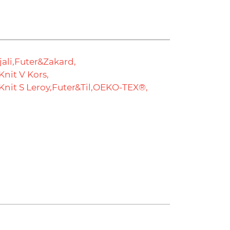
ali,
Futer&Zakard,
Knit V Kors,
Knit S Leroy,
Futer&Til,
OEKO-TEX®,