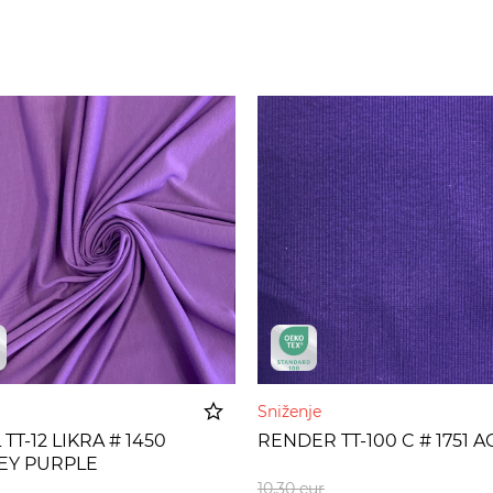
Sniženje
 TT-12 LIKRA # 1450
RENDER TT-100 C # 1751 A
LEY PURPLE
Dodato u korpu
Dodato u 
10,30
eur