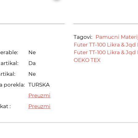
Tagovi:
Pamucni Materij
Futer TT-100 Likra & Jqd 
erable:
Ne
Futer TT-100 Likra & Jqd 
OEKO TEX
artikal:
Da
rtikal:
Ne
a porekla:
TURSKA
Preuzmi
kat :
Preuzmi