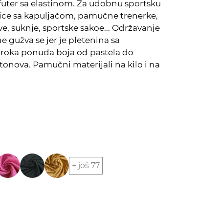
futer sa elastinom. Za udobnu sportsku
ce sa kapuljačom, pamučne trenerke,
e, suknje, sportske sakoe... Održavanje
ne gužva se jer je pletenina sa
iroka ponuda boja od pastela do
 tonova. Pamučni materijali na kilo i na
+ još 77