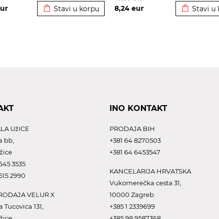
ur
8,24
eur
Stavi u korpu
Stavi u
AKT
INO KONTAKT
LA UžICE
PRODAJA BIH
a bb,
+381 64 8270503
žice
+381 64 6453547
645 3535
KANCELARIJA HRVATSKA
615 2990
Vukomerečka cesta 31,
ODAJA VELUR X
10000 Zagreb
a Tucovica 131,
+385 1 2339699
žice
+385 98 9587368