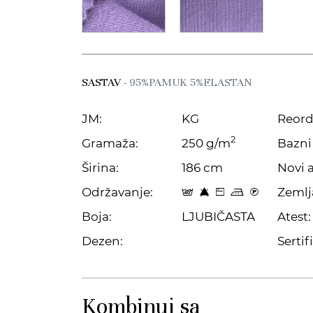
SASTAV
- 95%PAMUK 5%ELASTAN
JM:
KG
Reord
2
Gramaža:
250 g/m
Bazni 
Širina:
186 cm
Novi a
Održavanje:
Zemlj
t 8 Z p C
Boja:
LJUBIČASTA
Atest:
Dezen:
Sertifi
Kombinuj sa