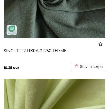
SINGL TT-12 LIKRA # 1250 THYME
Dodato u korpu
Stavi u korpu
10,25
eur