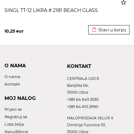
SINGL TT-12 LIKRA # 2181 BEACH GLASS
Dodato u korpu
Stavi u korpu
10,25
eur
O NAMA
KONTAKT
O nama
CENTRALA UžICE
Kontakt
Banjička bb,
31000 Užice
MOJ NALOG
+381 64 645 3535
+381 64 615 2990
Prijavi se
Registruj se
MALOPRODAJA VELUR X
Lista želja
Dimitrija Tucovica 131,
Narudžbine
31000 Užice