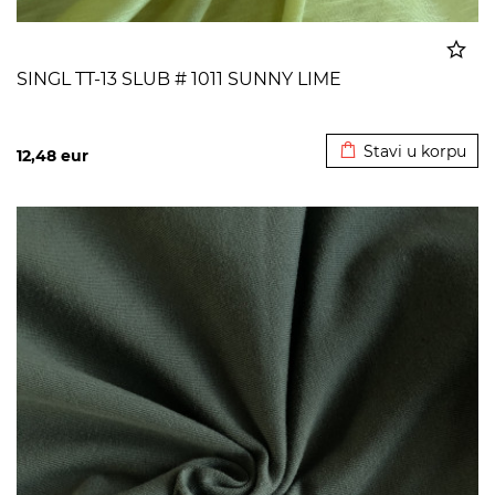
SINGL TT-13 SLUB # 1011 SUNNY LIME
Dodato u korpu
Stavi u korpu
12,48
eur