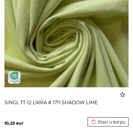
SINGL TT-12 LIKRA # 1711 SHADOW LIME
Dodato u korpu
Stavi u korpu
10,25
eur