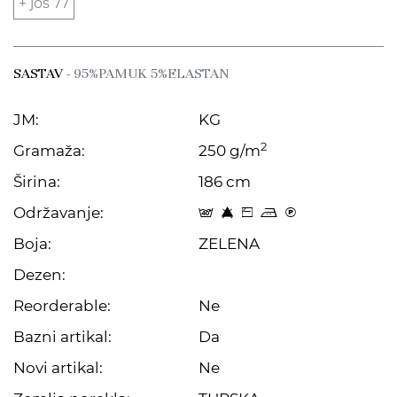
+ još 77
SASTAV
- 95%PAMUK 5%ELASTAN
JM:
KG
2
Gramaža:
250 g/m
Širina:
186 cm
Održavanje:
t 8 Z p C
Boja:
ZELENA
Dezen:
Reorderable:
Ne
Bazni artikal:
Da
Novi artikal:
Ne