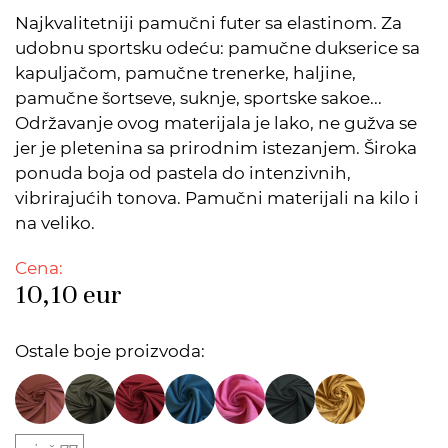
Najkvalitetniji pamučni futer sa elastinom. Za
udobnu sportsku odeću: pamučne dukserice sa
kapuljačom, pamučne trenerke, haljine,
pamučne šortseve, suknje, sportske sakoe...
Održavanje ovog materijala je lako, ne gužva se
jer je pletenina sa prirodnim istezanjem. Široka
ponuda boja od pastela do intenzivnih,
vibrirajućih tonova. Pamučni materijali na kilo i
na veliko.
Cena:
10,10
eur
Ostale boje proizvoda: