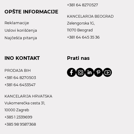
+381 64 8270527
OPŠTE INFORMACIJE
KANCELARIJA BEOGRAD
Reklamacije
Zelengorska 1G,
Uslovi korišćenja
11070 Beograd
+381 64 645 35 36
Najčešća pitanja
INO KONTAKT
Prati nas
PRODAJA BIH
+381 64 8270503
+381 64 6453547
KANCELARIJA HRVATSKA
Vukomerečka cesta 31,
10000 Zagreb
+385 1 2339699
+385 98 9587368