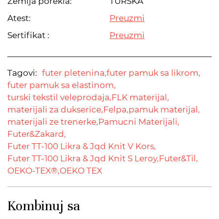
Zemlja porekla:
TURSKA
Atest:
Preuzmi
Sertifikat :
Preuzmi
Tagovi:
futer pletenina,
futer pamuk sa likrom,
futer pamuk sa elastinom,
turski tekstil veleprodaja,
FLK materijal,
materijali za dukserice,
Felpa,
pamuk materijal,
materijali ze trenerke,
Pamucni Materijali,
Futer&Zakard,
Futer TT-100 Likra & Jqd Knit V Kors,
Futer TT-100 Likra & Jqd Knit S Leroy,
Futer&Til,
OEKO-TEX®,
OEKO TEX
Kombinuj sa