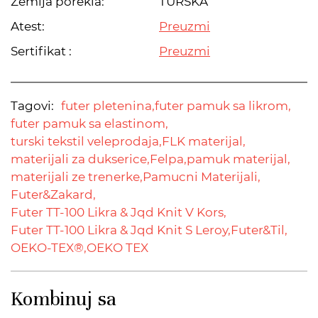
Zemlja porekla:
TURSKA
Atest:
Preuzmi
Sertifikat :
Preuzmi
Tagovi:
futer pletenina,
futer pamuk sa likrom,
futer pamuk sa elastinom,
turski tekstil veleprodaja,
FLK materijal,
materijali za dukserice,
Felpa,
pamuk materijal,
materijali ze trenerke,
Pamucni Materijali,
Futer&Zakard,
Futer TT-100 Likra & Jqd Knit V Kors,
Futer TT-100 Likra & Jqd Knit S Leroy,
Futer&Til,
OEKO-TEX®,
OEKO TEX
Kombinuj sa