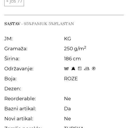
+ još 77
SASTAV
- 95%PAMUK 5%ELASTAN
JM:
KG
2
Gramaža:
250 g/m
Širina:
186 cm
Održavanje:
t 8 Z p C
Boja:
ROZE
Dezen:
Reorderable:
Ne
Bazni artikal:
Da
Novi artikal:
Ne