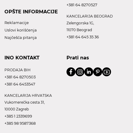
+381 64 8270527
OPŠTE INFORMACIJE
KANCELARIJA BEOGRAD
Reklamacije
Zelengorska 1G,
Uslovi korišćenja
11070 Beograd
+381 64 645 35 36
Najčešća pitanja
INO KONTAKT
Prati nas
PRODAJA BIH
+381 64 8270503
+381 64 6453547
KANCELARIJA HRVATSKA
Vukomerečka cesta 31,
10000 Zagreb
+385 1 2339699
+385 98 9587368