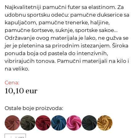
Najkvalitetniji pamučni futer sa elastinom. Za
udobnu sportsku odeću: pamučne dukserice sa
kapuljačom, pamučne trenerke, haljine,
pamučne šortseve, suknje, sportske sakoe...
Održavanje ovog materijala je lako, ne gužva se
jer je pletenina sa prirodnim istezanjem. Široka
ponuda boja od pastela do intenzivnih,
vibrirajućih tonova. Pamučni materijali na kilo i
na veliko.
Cena:
10,10
eur
Ostale boje proizvoda: