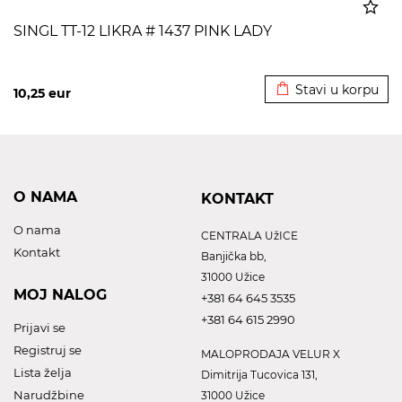
SINGL TT-12 LIKRA # 1437 PINK LADY
Dodato u korpu
Stavi u korpu
10,25
eur
O NAMA
KONTAKT
O nama
CENTRALA UžICE
Kontakt
Banjička bb,
31000 Užice
MOJ NALOG
+381 64 645 3535
+381 64 615 2990
Prijavi se
Registruj se
MALOPRODAJA VELUR X
Lista želja
Dimitrija Tucovica 131,
Narudžbine
31000 Užice