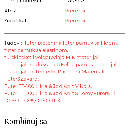
Zemlja porekla:
TURSKA
Atest:
Preuzmi
Sertifikat :
Preuzmi
Tagovi:
futer pletenina,
futer pamuk sa likrom,
futer pamuk sa elastinom,
turski tekstil veleprodaja,
FLK materijal,
materijali za dukserice,
Felpa,
pamuk materijal,
materijali ze trenerke,
Pamucni Materijali,
Futer&Zakard,
Futer TT-100 Likra & Jqd Knit V Kors,
Futer TT-100 Likra & Jqd Knit S Leroy,
Futer&Til,
OEKO-TEX®,
OEKO TEX
Kombinuj sa