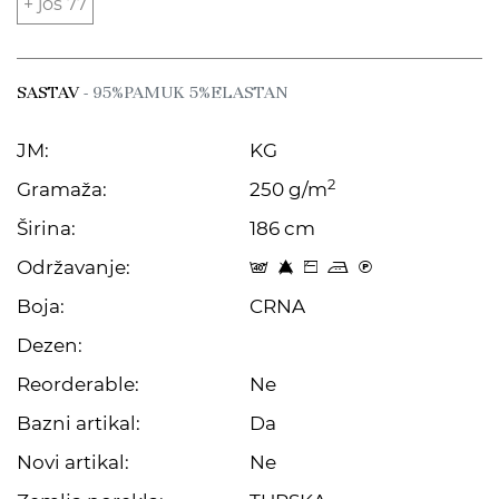
+ još 77
SASTAV
- 95%PAMUK 5%ELASTAN
JM:
KG
2
Gramaža:
250 g/m
Širina:
186 cm
Održavanje:
t 8 Z p C
Boja:
CRNA
Dezen:
Reorderable:
Ne
Bazni artikal:
Da
Novi artikal:
Ne