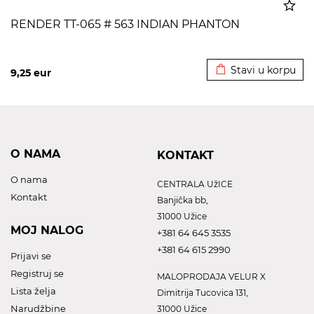
RENDER TT-065 # 563 INDIAN PHANTON
Dodato u korpu
Stavi u korpu
9,25
eur
O NAMA
KONTAKT
O nama
CENTRALA UžICE
Kontakt
Banjička bb,
31000 Užice
MOJ NALOG
+381 64 645 3535
+381 64 615 2990
Prijavi se
Registruj se
MALOPRODAJA VELUR X
Lista želja
Dimitrija Tucovica 131,
Narudžbine
31000 Užice