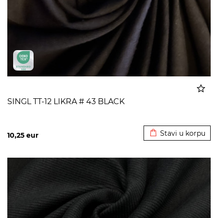
SINGL TT-12 LIKRA # 43 BLACK
Dodato u korpu
Stavi u korpu
10,25
eur