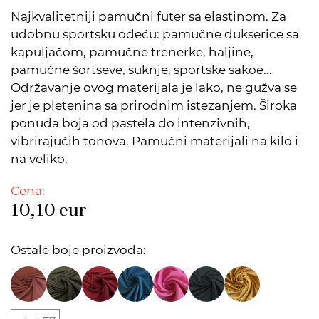
Najkvalitetniji pamučni futer sa elastinom. Za
udobnu sportsku odeću: pamučne dukserice sa
kapuljačom, pamučne trenerke, haljine,
pamučne šortseve, suknje, sportske sakoe...
Održavanje ovog materijala je lako, ne gužva se
jer je pletenina sa prirodnim istezanjem. Široka
ponuda boja od pastela do intenzivnih,
vibrirajućih tonova. Pamučni materijali na kilo i
na veliko.
Cena:
10,10
eur
Ostale boje proizvoda: