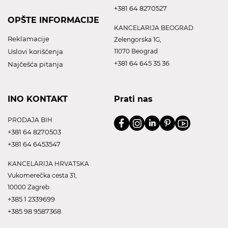
+381 64 8270527
OPŠTE INFORMACIJE
KANCELARIJA BEOGRAD
Reklamacije
Zelengorska 1G,
Uslovi korišćenja
11070 Beograd
+381 64 645 35 36
Najčešća pitanja
INO KONTAKT
Prati nas
PRODAJA BIH
+381 64 8270503
+381 64 6453547
KANCELARIJA HRVATSKA
Vukomerečka cesta 31,
10000 Zagreb
+385 1 2339699
+385 98 9587368