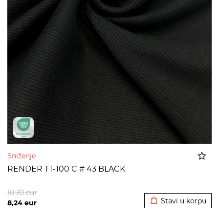
Sniženje
RENDER TT-100 C # 43 BLACK
Dodato u korpu
10,30
eur
Stavi u korpu
8,24
eur