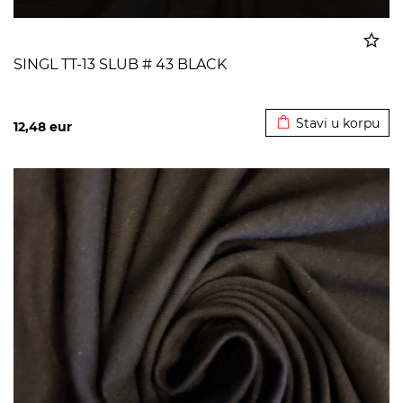
SINGL TT-13 SLUB # 43 BLACK
Dodato u korpu
Stavi u korpu
12,48
eur