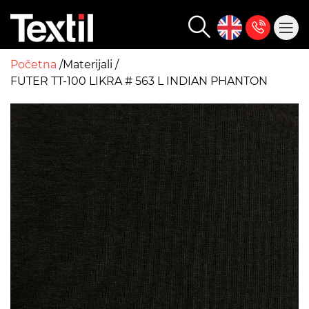
Početna
Materijali
FUTER TT-100 LIKRA # 563 L INDIAN PHANTON