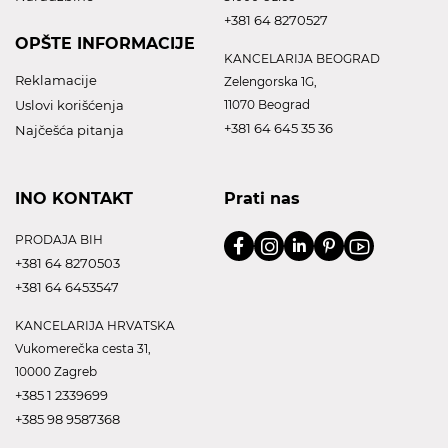
+381 64 8270527
OPŠTE INFORMACIJE
KANCELARIJA BEOGRAD
Reklamacije
Zelengorska 1G,
Uslovi korišćenja
11070 Beograd
+381 64 645 35 36
Najčešća pitanja
INO KONTAKT
Prati nas
PRODAJA BIH
+381 64 8270503
+381 64 6453547
KANCELARIJA HRVATSKA
Vukomerečka cesta 31,
10000 Zagreb
+385 1 2339699
+385 98 9587368