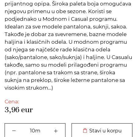
prijantnog opipa. Široka paleta boja omogućava
njegovu primenu u obe sezone. Koristi se
podjednako u Modnom i Casual programu.
Idealan za sve modele pantalona, suknji, sakoa.
Takođe je dobar za svevremene, bazne modele
haljina i klasičnih odela. U modnom programu
od njega se najčešće rade klasična odela
(sako/pantalone, sako/suknja) i haljine. U Casualu
takođe, samo su modeli prilagođeni programu
(npr. pantalone sa trakom sa strane, široka
suknja na preklop, široke ležerne pantalone sa
visokim strukom…)
Cena:
3,96
eur
DODATO U KORPU
Stavi u korpu