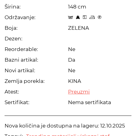
Širina:
148 cm
Održavanje:
s 8 y o C
Boja:
ZELENA
Dezen:
Reorderable:
Ne
Bazni artikal:
Da
Novi artikal:
Ne
Zemlja porekla:
KINA
Atest:
Preuzmi
Sertifikat:
Nema sertifikata
Nova količina je dostupna na lageru:
12.10.2025