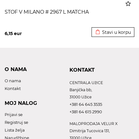
STOF V MILANO # 2967 L MATCHA
Dodato u korpu
Stavi u korpu
6,15
eur
O NAMA
KONTAKT
O nama
CENTRALA UžICE
Kontakt
Banjička bb,
31000 Užice
MOJ NALOG
+381 64 645 3535
+381 64 615 2990
Prijavi se
Registruj se
MALOPRODAJA VELUR X
Lista želja
Dimitrija Tucovica 131,
Narudžbine
31000 Užice