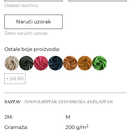
Odaberi količinu
Naruči uzorak
Zašto naručiti uzorak
Ostale boje proizvoda:
+ još 60
SASTAV
- 70%POLIESTAR 26%VISKOZA 4%ELASTAN
JM:
M
2
Gramaža:
200 g/m