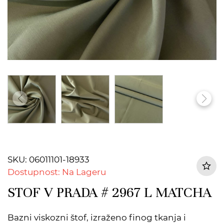
SKU: 06011101-18933
Dostupnost: Na Lageru
STOF V PRADA # 2967 L MATCHA
Bazni viskozni štof, izraženo finog tkanja i