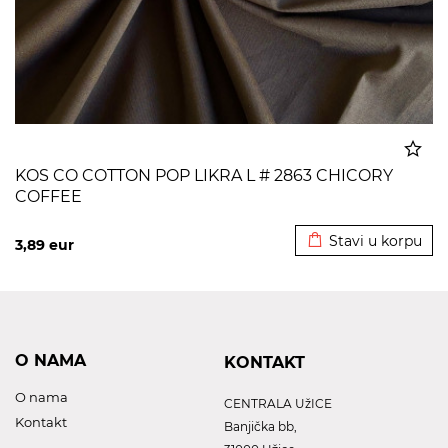
KOS CO COTTON POP LIKRA L # 2863 CHICORY
COFFEE
Dodato u korpu
Stavi u korpu
3,89
eur
O NAMA
KONTAKT
O nama
CENTRALA UžICE
Kontakt
Banjička bb,