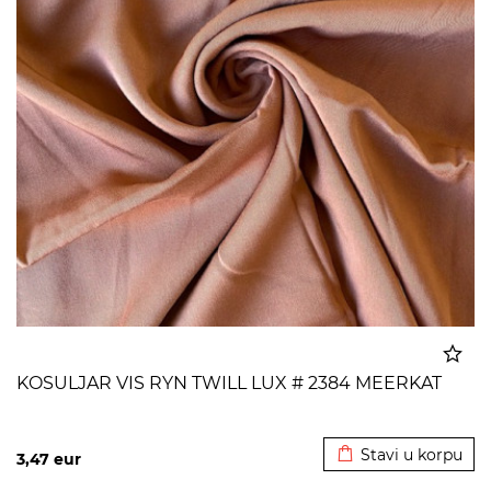
KOSULJAR VIS RYN TWILL LUX # 2384 MEERKAT
Dodato u korpu
Stavi u korpu
3,47
eur