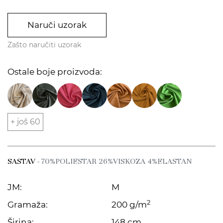
Naruči uzorak
Zašto naručiti uzorak
Ostale boje proizvoda:
+ još 60
SASTAV
- 70%POLIESTAR 26%VISKOZA 4%ELASTAN
JM:
M
2
Gramaža:
200 g/m
Širina:
148 cm