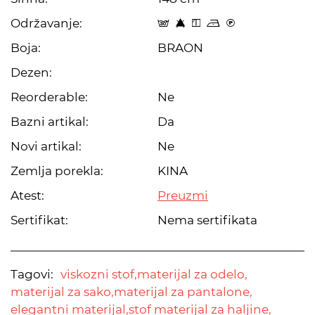
Održavanje:
s 8 y o C
Boja:
BRAON
Dezen:
Reorderable:
Ne
Bazni artikal:
Da
Novi artikal:
Ne
Zemlja porekla:
KINA
Atest:
Preuzmi
Sertifikat:
Nema sertifikata
Tagovi:
viskozni stof,
materijal za odelo,
materijal za sako,
materijal za pantalone,
elegantni materijal,
stof materijal za haljine,