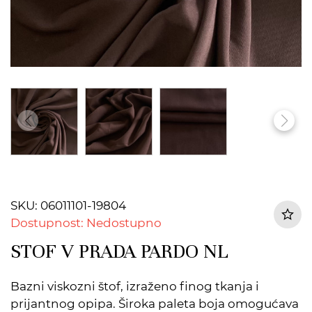
SKU: 06011101-19804
Dostupnost: Nedostupno
STOF V PRADA PARDO NL
Bazni viskozni štof, izraženo finog tkanja i
prijantnog opipa. Široka paleta boja omogućava