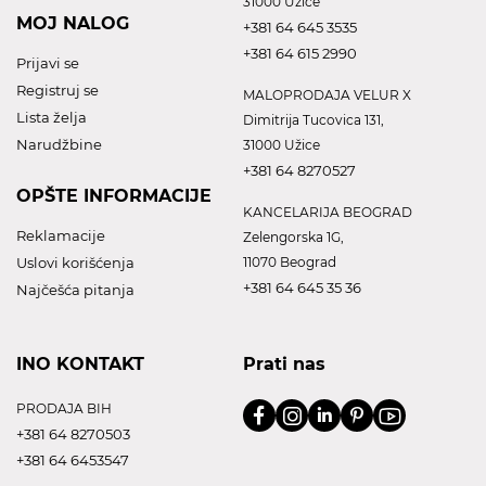
31000 Užice
MOJ NALOG
+381 64 645 3535
+381 64 615 2990
Prijavi se
Registruj se
MALOPRODAJA VELUR X
Lista želja
Dimitrija Tucovica 131,
Narudžbine
31000 Užice
+381 64 8270527
OPŠTE INFORMACIJE
KANCELARIJA BEOGRAD
Reklamacije
Zelengorska 1G,
Uslovi korišćenja
11070 Beograd
+381 64 645 35 36
Najčešća pitanja
INO KONTAKT
Prati nas
PRODAJA BIH
+381 64 8270503
+381 64 6453547