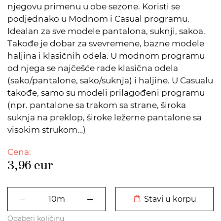
njegovu primenu u obe sezone. Koristi se
podjednako u Modnom i Casual programu.
Idealan za sve modele pantalona, suknji, sakoa.
Takođe je dobar za svevremene, bazne modele
haljina i klasičnih odela. U modnom programu
od njega se najčešće rade klasična odela
(sako/pantalone, sako/suknja) i haljine. U Casualu
takođe, samo su modeli prilagođeni programu
(npr. pantalone sa trakom sa strane, široka
suknja na preklop, široke ležerne pantalone sa
visokim strukom…)
Cena:
3,96
eur
DODATO U KORPU
Stavi u korpu
Odaberi količinu